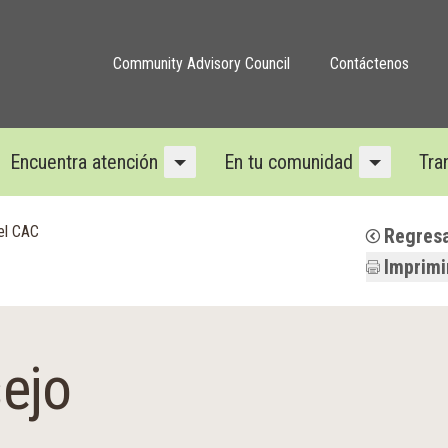
Community Advisory Council
Contáctenos
Encuentra atención
En tu comunidad
Tra
ú desplegable
Menú desplegable
Menú des
el CAC
Regresa
Imprimi
ejo