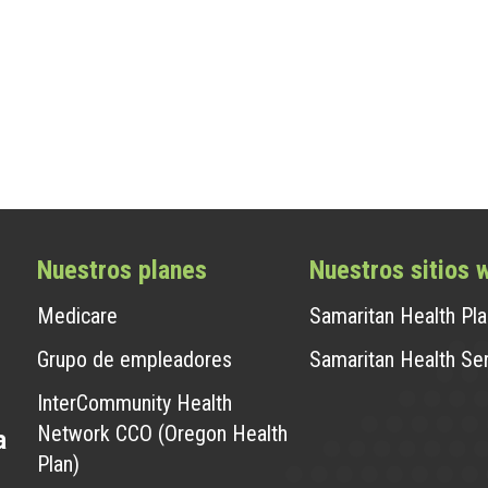
Nuestros planes
Nuestros sitios 
Medicare
Samaritan Health Pl
Grupo de empleadores
Samaritan Health Se
InterCommunity Health
Network CCO (Oregon Health
a
Plan)