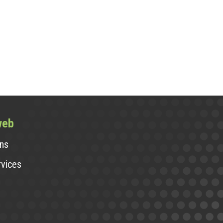
web
ans
rvices