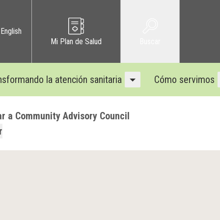
English
Mi Plan de Salud
Buscar
nsformando la atención sanitaria
Cómo servimos
plegable
Menú desplegable
r a Community Advisory Council
r