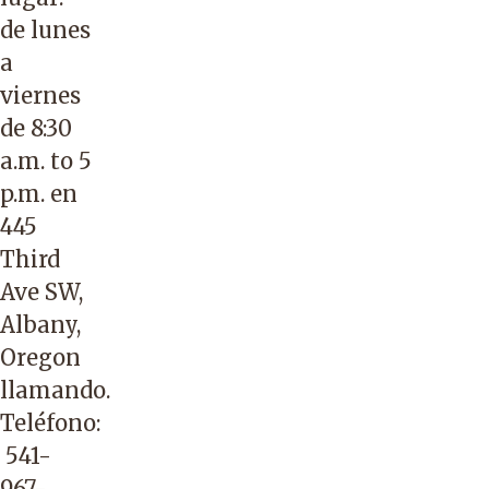
de lunes
a
viernes
de 8:30
a.m. to 5
p.m. en
445
Third
Ave SW,
Albany,
Oregon
llamando.
Teléfono:
541-
967-