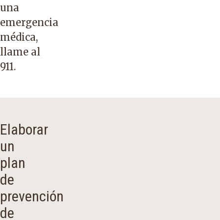
una
emergencia
médica,
llame al
911.
Elaborar
un
plan
de
prevención
de