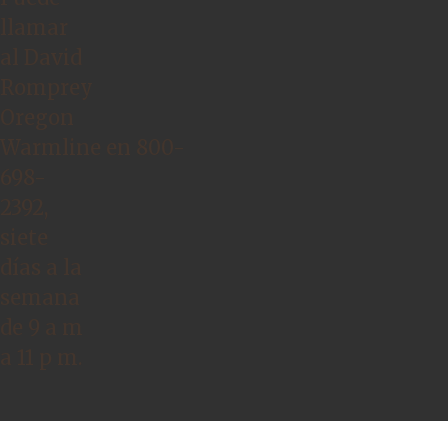
llamar
al
David
Romprey
Oregon
Warmline
en
800-
698-
2392
,
siete
días a la
semana
de 9 a m
a 11 p m.