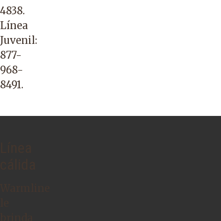
4838
.
Línea
Juvenil:
877-
968-
8491
.
Línea
cálida
Warmline
le
brinda