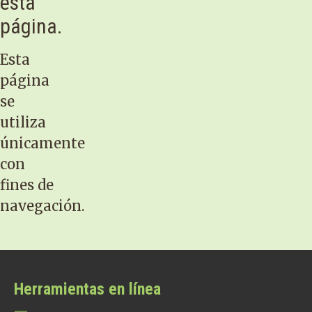
esta
página.
Esta
página
se
utiliza
únicamente
con
fines de
navegación.
Herramientas en línea