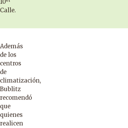
el
10
Calle.
Además
de los
centros
de
climatización,
Bublitz
recomendó
que
quienes
realicen